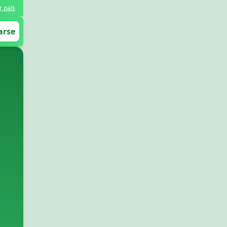
r país
arse