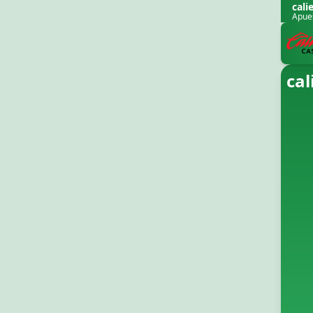
cali
Apues
cal