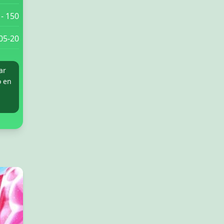
 - 150
05-20
ar
o en