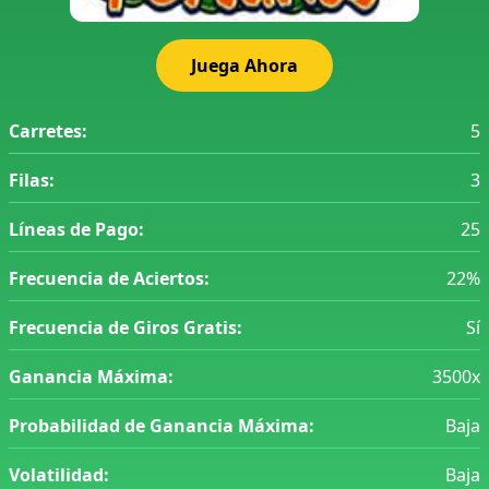
Juega Ahora
Carretes:
5
Filas:
3
Líneas de Pago:
25
Frecuencia de Aciertos:
22%
Frecuencia de Giros Gratis:
Sí
Ganancia Máxima:
3500x
Probabilidad de Ganancia Máxima:
Baja
Volatilidad:
Baja