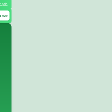
r país
arse