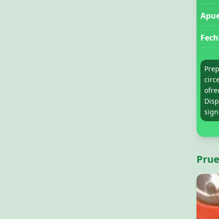
Apue
Fech
Prep
circ
ofre
Disp
sign
Prue