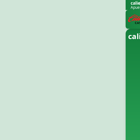
cali
Apues
cal