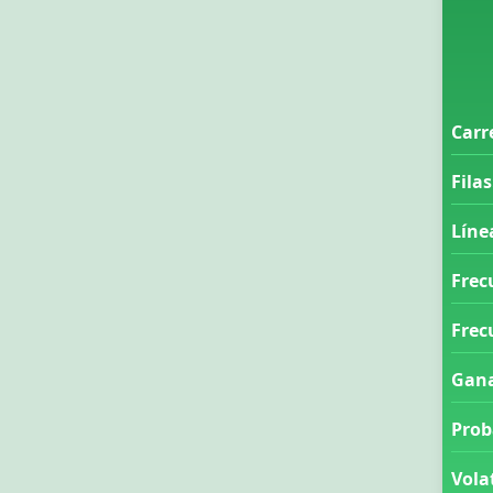
Carr
Filas
Líne
Frec
Frec
Gana
Prob
Vola