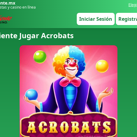
ente.mx
Elegi
tas y casino en línea
Iniciar Sesión
Registr
iente Jugar Acrobats