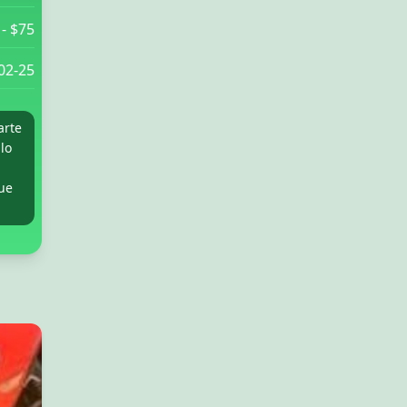
 - $75
02-25
arte
ulo
que