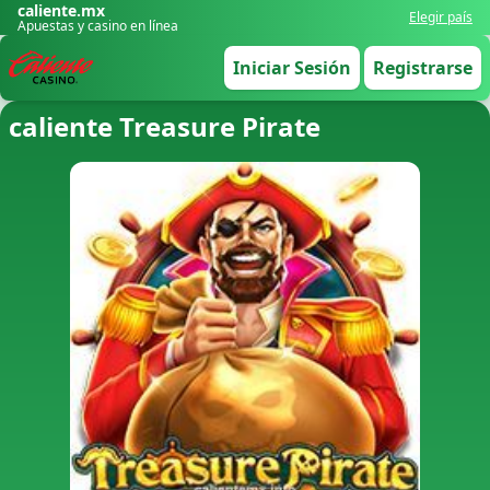
caliente.mx
Elegir país
Apuestas y casino en línea
Iniciar Sesión
Registrarse
caliente Treasure Pirate