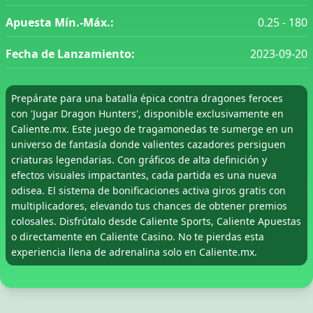
Apuesta Mín.-Máx.:
0.25 - 180
Fecha de Lanzamiento:
2023-09-20
Prepárate para una batalla épica contra dragones feroces
con 'Jugar Dragon Hunters', disponible exclusivamente en
Caliente.mx. Este juego de tragamonedas te sumerge en un
universo de fantasía donde valientes cazadores persiguen
criaturas legendarias. Con gráficos de alta definición y
efectos visuales impactantes, cada partida es una nueva
odisea. El sistema de bonificaciones activa giros gratis con
multiplicadores, elevando tus chances de obtener premios
colosales. Disfrútalo desde Caliente Sports, Caliente Apuestas
o directamente en Caliente Casino. No te pierdas esta
experiencia llena de adrenalina solo en Caliente.mx.