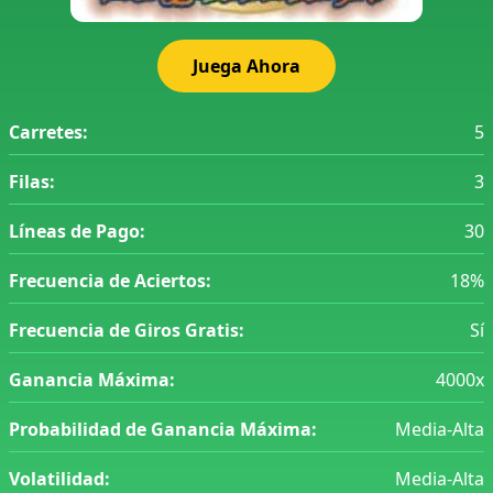
Juega Ahora
Carretes:
5
Filas:
3
Líneas de Pago:
30
Frecuencia de Aciertos:
18%
Frecuencia de Giros Gratis:
Sí
Ganancia Máxima:
4000x
Probabilidad de Ganancia Máxima:
Media-Alta
Volatilidad:
Media-Alta