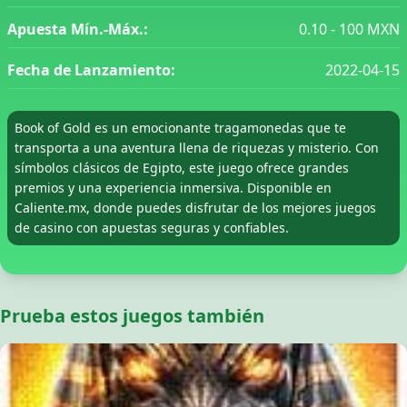
Apuesta Mín.-Máx.:
0.10 - 100 MXN
Fecha de Lanzamiento:
2022-04-15
Book of Gold es un emocionante tragamonedas que te
transporta a una aventura llena de riquezas y misterio. Con
símbolos clásicos de Egipto, este juego ofrece grandes
premios y una experiencia inmersiva. Disponible en
Caliente.mx, donde puedes disfrutar de los mejores juegos
de casino con apuestas seguras y confiables.
Prueba estos juegos también