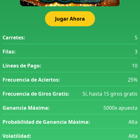
Jugar Ahora
Carretes:
5
Filas:
3
Líneas de Pago:
10
Frecuencia de Aciertos:
25%
Frecuencia de Giros Gratis:
Sí, hasta 15 giros gratis
Ganancia Máxima:
5000x apuesta
Probabilidad de Ganancia Máxima:
Alta
Volatilidad:
Alta